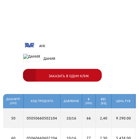
AVK
ДАНИЯ
ЗАКАЗАТЬ В ОДИН КЛИК
ДИАМЕТР
B
ВЕС
КОД ПРОДУКТА
ДАВЛЕНИЕ
ЦЕНА, РУБ
(MM)
(MM)
[KG]
50
05050660502104
10/16
66
2,40
9 290.00
60
05060660602204
10/16
77
2,30
5 438.00