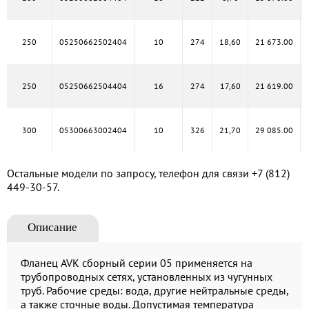
250
05250662502404
10
274
18,60
21 673.00
250
05250662504404
16
274
17,60
21 619.00
300
05300663002404
10
326
21,70
29 085.00
Остальные модели по запросу, телефон для связи
+7 (812)
449-30-57
.
Описание
Фланец AVK сборный серии 05 применяется на
трубопроводных сетях, установленных из чугунных
труб. Рабочие среды: вода, другие нейтральные среды,
а также сточные воды. Допустимая температура