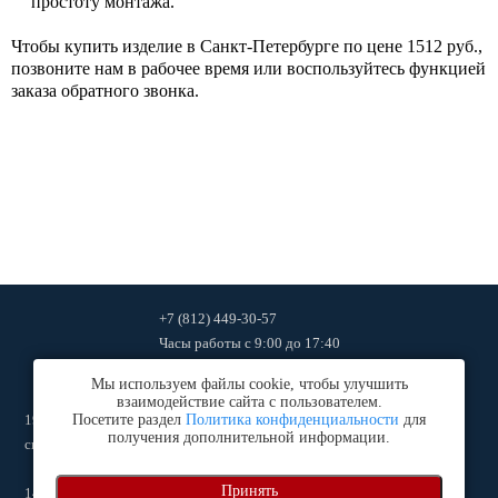
простоту монтажа.
Чтобы купить изделие в Санкт-Петербурге по цене 1512 руб.,
позвоните нам в рабочее время или воспользуйтесь функцией
заказа обратного звонка.
+7 (812) 449-30-57
Часы работы
с 9:00 до 17:40
ingtehcompany2011@mail.ru
Мы используем файлы cookie, чтобы улучшить
взаимодействие сайта с пользователем.
192102
, г.
Посетите раздел
Санкт-Петербург
Политика конфиденциальности
,
ул. Салова дом 53, к. 1, оф. 27 (офис и
для
получения дополнительной информации.
склад)
Принять
140060
, Московская обл., г.
Люберцы
,