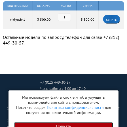
КОД ПРОДУКТА
ЦЕНА, РУБ
КОЛ-ВО
СУММА
t-klyuch-1
3 500.00
3 500.00
КУПИТЬ
Остальные модели по запросу, телефон для связи
+7 (812)
449-30-57
.
+7 (812) 449-30-57
Часы работы
с 9:00 до 17:40
ingtehcompany2011@mail.ru
Мы используем файлы cookie, чтобы улучшить
взаимодействие сайта с пользователем.
Посетите раздел
Политика конфиденциальности
для
192102
, г.
Санкт-Петербург
,
ул. Салова дом 53, к. 1, оф. 27 (офис и склад)
получения дополнительной информации.
140060
, Московская обл., г.
Люберцы
,
Принять
рп Октябрьский, ул. Ленина, дом 1, строение 1 (склад)