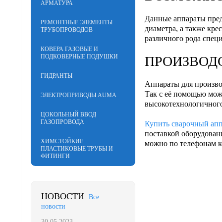
АРМАТУРА
Данные аппараты пред
РЕМОНТНЫЕ ЭЛЕМЕНТЫ
диаметра, а также кре
ТРУБОПРОВОДОВ
различного рода спец
КОВЕРА ГАЗОВЫЕ И
ПОДКОВЕРНЫЕ ПОДУШКИ
ПРОИЗВОД
ГИДРАНТЫ
Аппараты для произво
Так с её помощью можн
ЭЛЕКТРОПРИВОДЫ AUMA
высокотехнологичного
ЦОКОЛЬНЫЙ ВВОД
ГАЗОПРОВОДА
Купить сварочный апп
поставкой оборудован
ХИМСТОЙКИЕ
можно по телефонам 
ПЛАСТИКОВЫЕ ТРУБЫ И
ФИТИНГИ
НОВОСТИ
Все
новости
30.05.2023