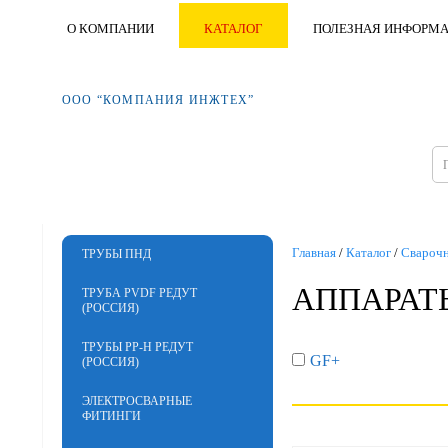
О КОМПАНИИ
КАТАЛОГ
ПОЛЕЗНАЯ ИНФОРМ
ООО “КОМПАНИЯ ИНЖТЕХ”
Главная
/
Каталог
/
Свароч
ТРУБЫ ПНД
АППАРАТ
ТРУБА PVDF РЕДУТ
(РОССИЯ)
ТРУБЫ PP-H РЕДУТ
GF+
(РОССИЯ)
ЭЛЕКТРОСВАРНЫЕ
ФИТИНГИ