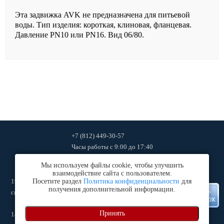
Эта задвижка AVK не предназначена для питьевой
воды. Тип изделия: короткая, клиновая, фланцевая.
Давление PN10 или PN16. Вид 06/80.
+7 (812) 449-30-57
Часы работы
с 9:00 до 17:40
ingtehcompany2011@mail.ru
Мы используем файлы cookie, чтобы улучшить
взаимодействие сайта с пользователем.
192102
, г.
Посетите раздел
Санкт-Петербург
Политика конфиденциальности
,
ул. Салова дом 53, к. 1, оф. 27 (офис и
для
получения дополнительной информации.
склад)
Принять
140060
, Московская обл., г.
Люберцы
,