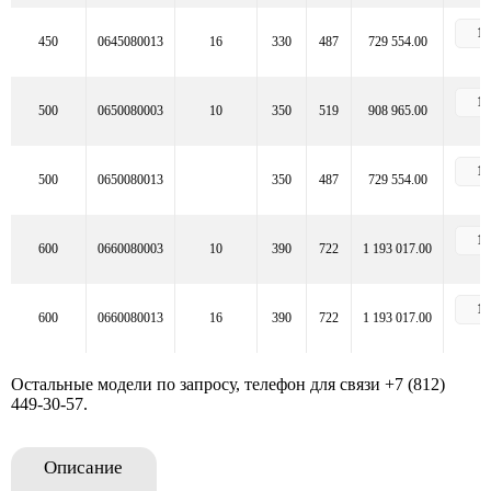
450
0645080013
16
330
487
729 554.00
500
0650080003
10
350
519
908 965.00
500
0650080013
350
487
729 554.00
600
0660080003
10
390
722
1 193 017.00
600
0660080013
16
390
722
1 193 017.00
Остальные модели по запросу, телефон для связи
+7 (812)
449-30-57
.
Описание