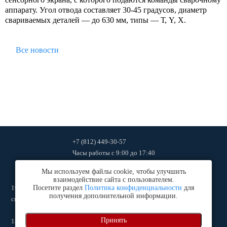
аппарату. Угол отвода составляет 30-45 градусов, диаметр
свариваемых деталей — до 630 мм, типы — Т, Y, Х.
Все новости
+7 (812) 449-30-57
Часы работы
с 9:00 до 17:40
ingtehcompany2011@mail.ru
Мы используем файлы cookie, чтобы улучшить
взаимодействие сайта с пользователем.
192102
, г.
Посетите раздел
Санкт-Петербург
Политика конфиденциальности
,
ул. Салова дом 53, к. 1, оф. 27 (офис и
для
получения дополнительной информации.
склад)
Принять
140060
, Московская обл., г.
Люберцы
,