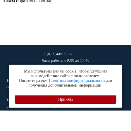
заказа обратного звонка.
+7 (812) 449-30-57
Часы работы
с 9:00 до 17:40
ingtehcompany2011@mail.ru
Мы используем файлы cookie, чтобы улучшить
взаимодействие сайта с пользователем.
192102
, г.
Посетите раздел
Санкт-Петербург
Политика конфиденциальности
,
ул. Салова дом 53, к. 1, оф. 27 (офис и
для
получения дополнительной информации.
склад)
Принять
140060
, Московская обл., г.
Люберцы
,
рп Октябрьский, ул. Ленина, дом 1, строение 1 (склад)
Политика конфиденциальности
Создание и продвижение
сайта — Ньюмарк